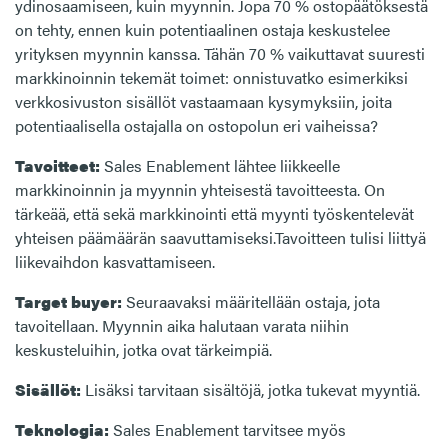
ydinosaamiseen, kuin myynnin. Jopa 70 % ostopäätöksestä
on tehty, ennen kuin potentiaalinen ostaja keskustelee
yrityksen myynnin kanssa. Tähän 70 % vaikuttavat suuresti
markkinoinnin tekemät toimet: onnistuvatko esimerkiksi
verkkosivuston sisällöt vastaamaan kysymyksiin, joita
potentiaalisella ostajalla on ostopolun eri vaiheissa?
Tavoitteet:
Sales Enablement lähtee liikkeelle
markkinoinnin ja myynnin yhteisestä tavoitteesta. On
tärkeää, että sekä markkinointi että myynti työskentelevät
yhteisen päämäärän saavuttamiseksi.Tavoitteen tulisi liittyä
liikevaihdon kasvattamiseen.
Target buyer:
Seuraavaksi määritellään ostaja, jota
tavoitellaan. Myynnin aika halutaan varata niihin
keskusteluihin, jotka ovat tärkeimpiä.
Sisällöt:
Lisäksi tarvitaan sisältöjä, jotka tukevat myyntiä.
Teknologia:
Sales Enablement tarvitsee myös