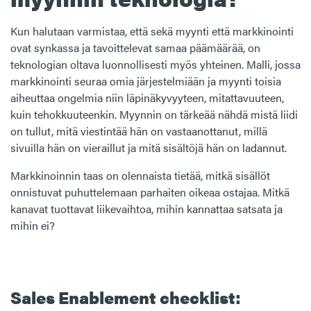
Kun halutaan varmistaa, että sekä myynti että markkinointi
ovat synkassa ja tavoittelevat samaa päämäärää, on
teknologian oltava luonnollisesti myös yhteinen. Malli, jossa
markkinointi seuraa omia järjestelmiään ja myynti toisia
aiheuttaa ongelmia niin läpinäkyvyyteen, mitattavuuteen,
kuin tehokkuuteenkin. Myynnin on tärkeää nähdä mistä liidi
on tullut, mitä viestintää hän on vastaanottanut, millä
sivuilla hän on vieraillut ja mitä sisältöjä hän on ladannut.
Markkinoinnin taas on olennaista tietää, mitkä sisällöt
onnistuvat puhuttelemaan parhaiten oikeaa ostajaa. Mitkä
kanavat tuottavat liikevaihtoa, mihin kannattaa satsata ja
mihin ei?
Sales Enablement checklist: