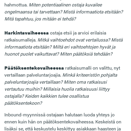
hahmottua.
Miten potentiaalinen ostaja kuvailee
ongelmaansa tai tarvettaan? Mistä informaatiota etsitään?
Mitä tapahtuu, jos mitään ei tehdä?
Harkintavaiheessa
ostaja etsii ja arvioi erilaisia
ratkaisumalleja.
Mitkä vaihtoehdot ovat vertailussa? Mistä
informaatiota etsitään? Miltä eri vaihtoehtojen hyvät ja
huonot puolet vaikuttavat? Miten päätöksiä tehdään?
Päätöksentekovaiheessa
ratkaisumalli on valittu, nyt
vertaillaan palveluntarjoajia.
Minkä kriteeristön pohjalta
palveluntarjoajia vertaillaan? Miten oma ratkaisusi
vertautuu muihin? Millaisia huolia ratkaisuusi liittyy
ostajalla? Keiden kaikkien tulee osallistua
päätöksentekoon?
Inbound-myynnissä ostajaan halutaan luoda yhteys jo
ennen kuin hän on päätöksentekovaiheessa. Keskeistä on
lisäksi se, että keskustelu keskittyy asiakkaan haasteen ja