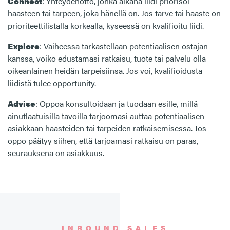
Connect
: Yhteydenotto, jonka aikana liidi priorisoi
haasteen tai tarpeen, joka hänellä on. Jos tarve tai haaste on
prioriteettilistalla korkealla, kyseessä on kvalifioitu liidi.
Explore
: Vaiheessa tarkastellaan potentiaalisen ostajan
kanssa, voiko edustamasi ratkaisu, tuote tai palvelu olla
oikeanlainen heidän tarpeisiinsa. Jos voi, kvalifioidusta
liidistä tulee opportunity.
Advise
: Oppoa konsultoidaan ja tuodaan esille, millä
ainutlaatuisilla tavoilla tarjoomasi auttaa potentiaalisen
asiakkaan haasteiden tai tarpeiden ratkaisemisessa. Jos
oppo päätyy siihen, että tarjoamasi ratkaisu on paras,
seurauksena on asiakkuus.
INBOUND SALES