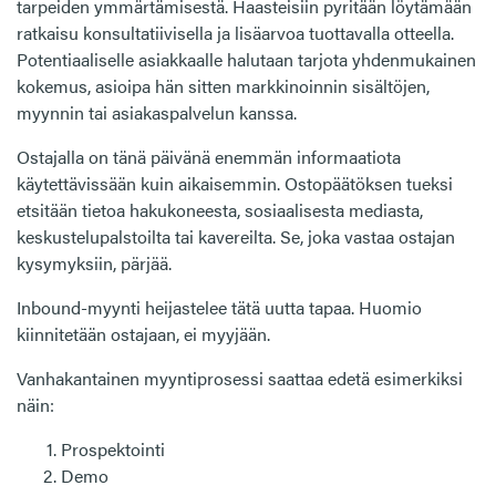
tarpeiden ymmärtämisestä. Haasteisiin pyritään löytämään
ratkaisu konsultatiivisella ja lisäarvoa tuottavalla otteella.
Potentiaaliselle asiakkaalle halutaan tarjota yhdenmukainen
kokemus, asioipa hän sitten markkinoinnin sisältöjen,
myynnin tai asiakaspalvelun kanssa.
Ostajalla on tänä päivänä enemmän informaatiota
käytettävissään kuin aikaisemmin. Ostopäätöksen tueksi
etsitään tietoa hakukoneesta, sosiaalisesta mediasta,
keskustelupalstoilta tai kavereilta. Se, joka vastaa ostajan
kysymyksiin, pärjää.
Inbound-myynti heijastelee tätä uutta tapaa. Huomio
kiinnitetään ostajaan, ei myyjään.
Vanhakantainen myyntiprosessi saattaa edetä esimerkiksi
näin:
Prospektointi
Demo