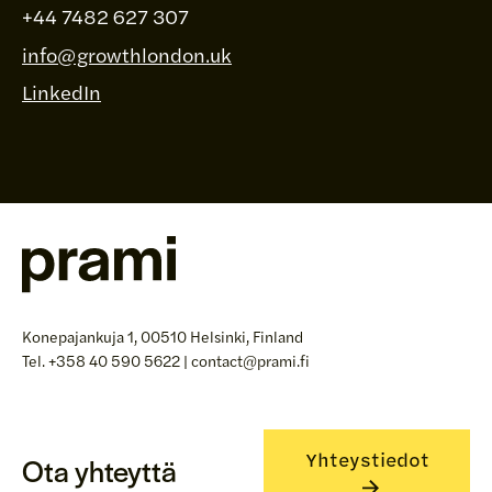
+44 7482 627 307
info@growthlondon.uk
LinkedIn
Konepajankuja 1, 00510 Helsinki, Finland
Tel. +358 40 590 5622 | contact@prami.fi
Yhteystiedot
Ota yhteyttä